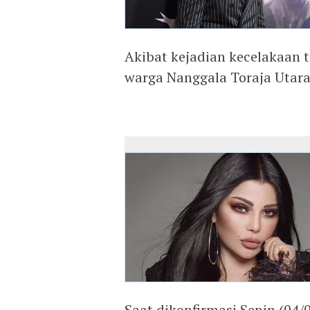
Akibat kejadian kecelakaan te
warga Nanggala Toraja Utara
Saat dikonfirmasi Senin (04/