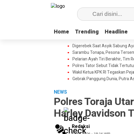
Home
Home
Trending
Trending
Headline
Headline
Digerebek Saat Asyik Sabung Aya
Sarambu Tonapa, Pesona Tersemb
Pelarian Ayah Tiri Berakhir, Tim
Polres Tator Sebut Tidak Tertu
Wakil Ketua KPK RI Tegaskan Pej
Gebrak Panggung Dunia, Putra A
NEWS
Polres Toraja Ut
Harley Davidson 
Redaksi
5 Mei 2026 - 18:16 WIB