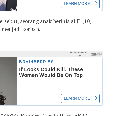
rsebut, seorang anak berinisial JL (10)
 menjadi korban.
05/2026), Kapolres Toraja Utara AKBP