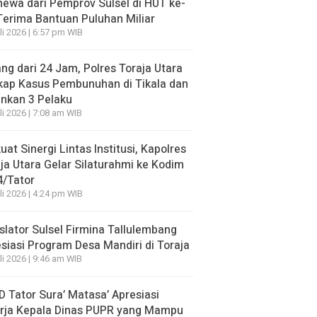
mewa dari Pemprov Sulsel di HUT ke-
Terima Bantuan Puluhan Miliar
li 2026 | 6:57 pm WIB
ng dari 24 Jam, Polres Toraja Utara
kap Kasus Pembunuhan di Tikala dan
nkan 3 Pelaku
li 2026 | 7:08 am WIB
uat Sinergi Lintas Institusi, Kapolres
ja Utara Gelar Silaturahmi ke Kodim
4/Tator
li 2026 | 4:24 pm WIB
slator Sulsel Firmina Tallulembang
siasi Program Desa Mandiri di Toraja
li 2026 | 9:46 am WIB
 Tator Sura’ Matasa’ Apresiasi
erja Kepala Dinas PUPR yang Mampu