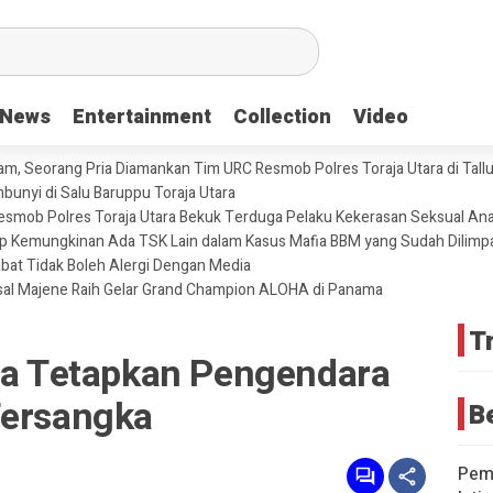
News
News
Entertainment
Entertainment
Collection
Collection
Video
Video
m, Seorang Pria Diamankan Tim URC Resmob Polres Toraja Utara di Tallun
unyi di Salu Baruppu Toraja Utara
 Resmob Polres Toraja Utara Bekuk Terduga Pelaku Kekerasan Seksual An
tup Kemungkinan Ada TSK Lain dalam Kasus Mafia BBM yang Sudah Dilimp
abat Tidak Boleh Alergi Dengan Media
sal Majene Raih Gelar Grand Champion ALOHA di Panama
T
ara Tetapkan Pengendara
Tersangka
B
Pemd