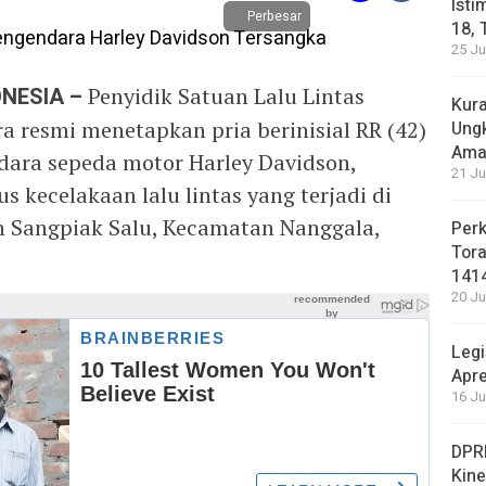
Isti
Perbesar
18, 
25 Ju
NESIA –
Penyidik Satuan Lalu Lintas
Kura
ra resmi menetapkan pria berinisial RR (42)
Ung
Ama
dara sepeda motor Harley Davidson,
21 Ju
s kecelakaan lalu lintas yang terjadi di
an Sangpiak Salu, Kecamatan Nanggala,
Perk
Tora
141
20 Ju
Legi
Apre
16 Ju
DPRD
Kin