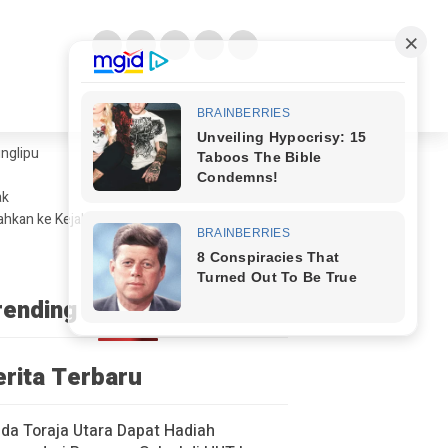
glipu ​
ak
ahkan ke Kejaksaan
rending
erita Terbaru
a Toraja Utara Dapat Hadiah