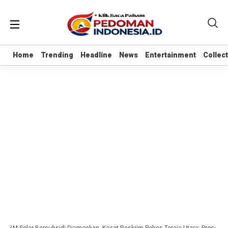
Home
Home
Trending
Trending
Headline
Headline
News
News
Entertainment
Entertainment
Collec
Collec