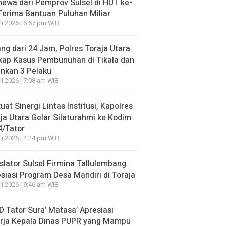
mewa dari Pemprov Sulsel di HUT ke-
Terima Bantuan Puluhan Miliar
li 2026 | 6:57 pm WIB
ng dari 24 Jam, Polres Toraja Utara
kap Kasus Pembunuhan di Tikala dan
nkan 3 Pelaku
li 2026 | 7:08 am WIB
uat Sinergi Lintas Institusi, Kapolres
ja Utara Gelar Silaturahmi ke Kodim
4/Tator
li 2026 | 4:24 pm WIB
slator Sulsel Firmina Tallulembang
siasi Program Desa Mandiri di Toraja
li 2026 | 9:46 am WIB
 Tator Sura’ Matasa’ Apresiasi
erja Kepala Dinas PUPR yang Mampu