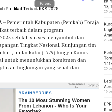
Isti
Perbesar
18, 
25 Ju
A
– Pemerintah Kabupaten (Pemkab) Toraja
Kura
dikat terbaik dalam program
Ung
Ama
 2025 setelah sukses menyambut dan
21 Ju
apangan Tingkat Nasional. Kunjungan tim
 hari, mulai Rabu (17/9) hingga Kamis
Perk
Tora
ial untuk menunjukkan komitmen dan
141
ptakan lingkungan yang sehat dan
20 Ju
Legi
Apre
16 Ju
DPRD
Kin