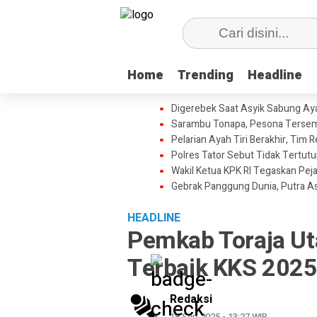
Home
Home
Trending
Trending
Headline
Headline
Digerebek Saat Asyik Sabung Aya
Sarambu Tonapa, Pesona Tersemb
Pelarian Ayah Tiri Berakhir, Tim
Polres Tator Sebut Tidak Tertu
Wakil Ketua KPK RI Tegaskan Pej
Gebrak Panggung Dunia, Putra A
HEADLINE
Pemkab Toraja Uta
Terbaik KKS 202
Redaksi
18 Sep 2025 - 13:27 WIB