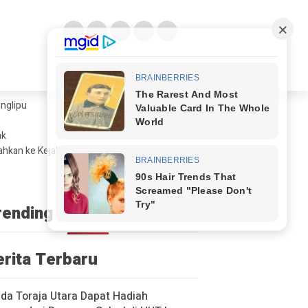
glipu ​
ak
ahkan ke Kejaksaan
rending
erita Terbaru
a Toraja Utara Dapat Hadiah