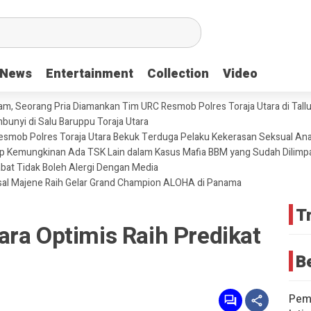
News
News
Entertainment
Entertainment
Collection
Collection
Video
Video
m, Seorang Pria Diamankan Tim URC Resmob Polres Toraja Utara di Tallun
unyi di Salu Baruppu Toraja Utara
 Resmob Polres Toraja Utara Bekuk Terduga Pelaku Kekerasan Seksual An
tup Kemungkinan Ada TSK Lain dalam Kasus Mafia BBM yang Sudah Dilimp
abat Tidak Boleh Alergi Dengan Media
sal Majene Raih Gelar Grand Champion ALOHA di Panama
T
ra Optimis Raih Predikat
5
B
Pemd