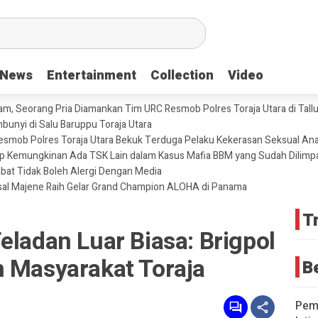
News
News
Entertainment
Entertainment
Collection
Collection
Video
Video
m, Seorang Pria Diamankan Tim URC Resmob Polres Toraja Utara di Tallun
unyi di Salu Baruppu Toraja Utara
 Resmob Polres Toraja Utara Bekuk Terduga Pelaku Kekerasan Seksual An
tup Kemungkinan Ada TSK Lain dalam Kasus Mafia BBM yang Sudah Dilimp
abat Tidak Boleh Alergi Dengan Media
sal Majene Raih Gelar Grand Champion ALOHA di Panama
T
eladan Luar Biasa: Brigpol
n Masyarakat Toraja
B
Pemd