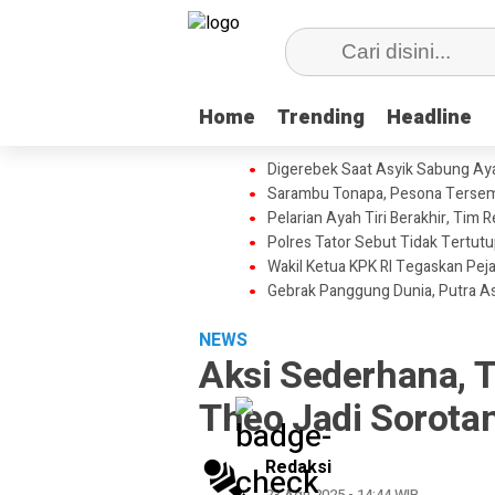
Home
Home
Trending
Trending
Headline
Headline
Digerebek Saat Asyik Sabung Aya
Sarambu Tonapa, Pesona Tersemb
Pelarian Ayah Tiri Berakhir, Tim
Polres Tator Sebut Tidak Tertu
Wakil Ketua KPK RI Tegaskan Pej
Gebrak Panggung Dunia, Putra A
NEWS
Aksi Sederhana, T
Theo Jadi Sorota
Redaksi
23 Agu 2025 - 14:44 WIB