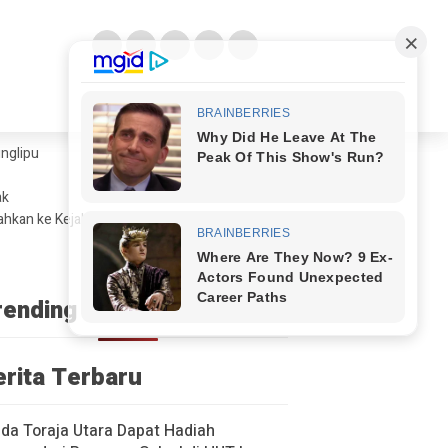
glipu ​
ak
ahkan ke Kejaksaan
rending
erita Terbaru
a Toraja Utara Dapat Hadiah