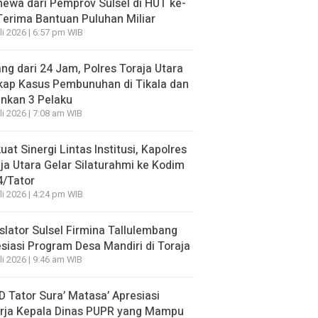
mewa dari Pemprov Sulsel di HUT ke-
Terima Bantuan Puluhan Miliar
li 2026 | 6:57 pm WIB
ng dari 24 Jam, Polres Toraja Utara
kap Kasus Pembunuhan di Tikala dan
nkan 3 Pelaku
li 2026 | 7:08 am WIB
uat Sinergi Lintas Institusi, Kapolres
ja Utara Gelar Silaturahmi ke Kodim
4/Tator
li 2026 | 4:24 pm WIB
slator Sulsel Firmina Tallulembang
siasi Program Desa Mandiri di Toraja
li 2026 | 9:46 am WIB
 Tator Sura’ Matasa’ Apresiasi
erja Kepala Dinas PUPR yang Mampu