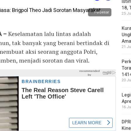
Isti
18, 
Perbesar
25 Ju
Kura
 –
Keselamatan lalu lintas adalah
Ung
Ama
mun, tak banyak yang berani bertindak di
21 Ju
g membuat aksi seorang anggota Polri,
mben, menjadi sorotan dan viral.
Perk
Tora
141
20 Ju
Legi
Apre
16 Ju
DPRD
Kin