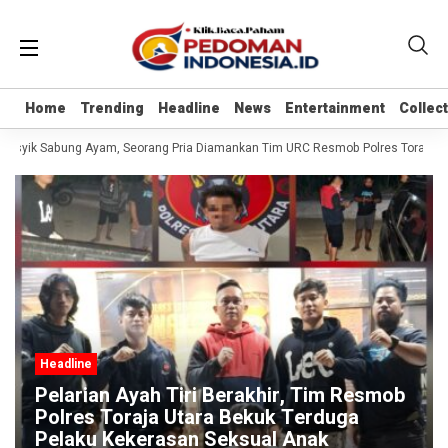
Home
Home
Trending
Trending
Headline
Headline
News
News
Entertainment
Entertainment
Collec
Collec
 Asyik Sabung Ayam, Seorang Pria Diamankan Tim URC Resmob Polres Toraja Utara
Headline
Pelarian Ayah Tiri Berakhir, Tim Resmob
Polres Toraja Utara Bekuk Terduga
Pelaku Kekerasan Seksual Anak