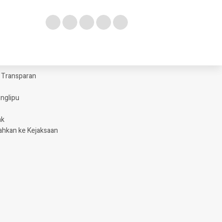
m Transparan
glipu ​
ak
ahkan ke Kejaksaan