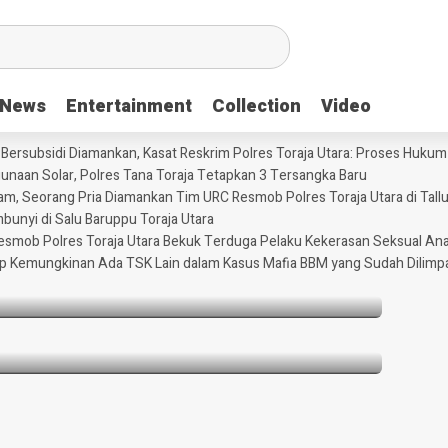
News
News
Entertainment
Entertainment
Collection
Collection
Video
Video
 Bersubsidi Diamankan, Kasat Reskrim Polres Toraja Utara: Proses Huku
aan Solar, Polres Tana Toraja Tetapkan 3 Tersangka Baru
m, Seorang Pria Diamankan Tim URC Resmob Polres Toraja Utara di Tallun
olar Bersubsidi Diamankan, Kasat Reskrim
unyi di Salu Baruppu Toraja Utara
 Hukum Transparan
 Resmob Polres Toraja Utara Bekuk Terduga Pelaku Kekerasan Seksual An
tup Kemungkinan Ada TSK Lain dalam Kasus Mafia BBM yang Sudah Dilimp
embunyi di Salu Baruppu Toraja Utara