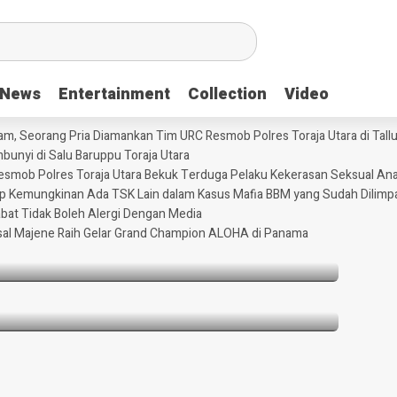
News
News
Entertainment
Entertainment
Collection
Collection
Video
Video
m, Seorang Pria Diamankan Tim URC Resmob Polres Toraja Utara di Tallun
unyi di Salu Baruppu Toraja Utara
 Resmob Polres Toraja Utara Bekuk Terduga Pelaku Kekerasan Seksual An
 Ayam, Seorang Pria Diamankan Tim URC
tup Kemungkinan Ada TSK Lain dalam Kasus Mafia BBM yang Sudah Dilimp
Tallunglipu ​
abat Tidak Boleh Alergi Dengan Media
sal Majene Raih Gelar Grand Champion ALOHA di Panama
rtutup Kemungkinan Ada TSK Lain dalam
Dilimpahkan ke Kejaksaan