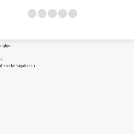
glipu ​
ak
ahkan ke Kejaksaan