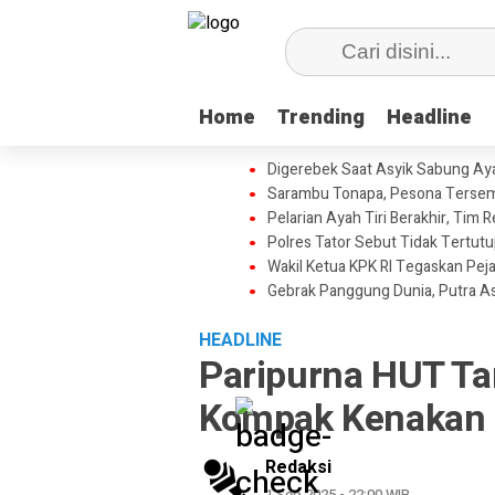
Home
Home
Trending
Trending
Headline
Headline
Digerebek Saat Asyik Sabung Aya
Sarambu Tonapa, Pesona Tersemb
Pelarian Ayah Tiri Berakhir, Tim
Polres Tator Sebut Tidak Tertu
Wakil Ketua KPK RI Tegaskan Pej
Gebrak Panggung Dunia, Putra A
HEADLINE
Paripurna HUT Ta
Kompak Kenakan 
Redaksi
1 Sep 2025 - 22:00 WIB