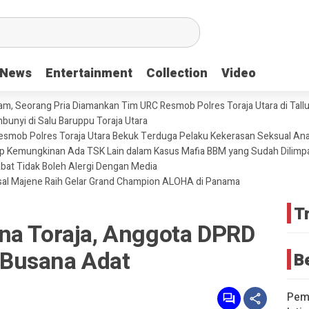
News
News
Entertainment
Entertainment
Collection
Collection
Video
Video
m, Seorang Pria Diamankan Tim URC Resmob Polres Toraja Utara di Tallun
unyi di Salu Baruppu Toraja Utara
 Resmob Polres Toraja Utara Bekuk Terduga Pelaku Kekerasan Seksual An
tup Kemungkinan Ada TSK Lain dalam Kasus Mafia BBM yang Sudah Dilimp
abat Tidak Boleh Alergi Dengan Media
sal Majene Raih Gelar Grand Champion ALOHA di Panama
T
na Toraja, Anggota DPRD
Busana Adat
B
Pemd