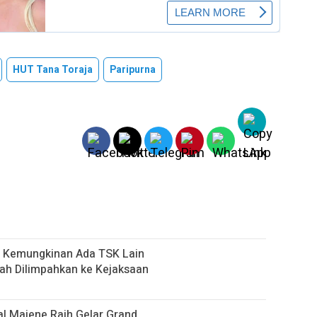
HUT Tana Toraja
Paripurna
up Kemungkinan Ada TSK Lain
ah Dilimpahkan ke Kejaksaan
al Majene Raih Gelar Grand