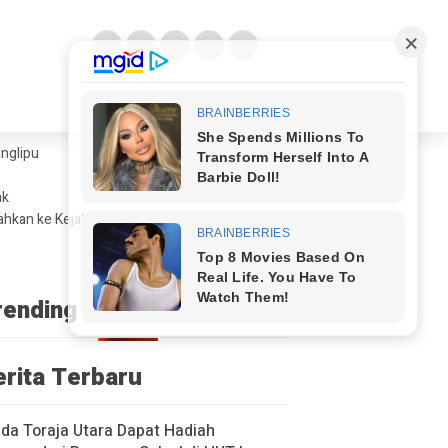
glipu ​
ak
ahkan ke Kejaksaan
rending
erita Terbaru
a Toraja Utara Dapat Hadiah