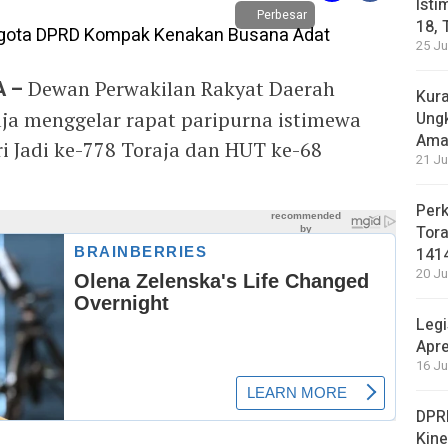
Isti
Perbesar
18, 
25 Ju
 –
Dewan Perwakilan Rakyat Daerah
Kura
ja menggelar rapat paripurna istimewa
Ung
Ama
i Jadi ke-778 Toraja dan HUT ke-68
21 Ju
Perk
Tora
141
20 Ju
Legi
Apre
16 Ju
DPRD
Kin