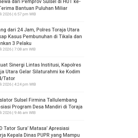
mewa dari Pemprov Sulsel di HUT ke-
Terima Bantuan Puluhan Miliar
li 2026 | 6:57 pm WIB
ng dari 24 Jam, Polres Toraja Utara
kap Kasus Pembunuhan di Tikala dan
nkan 3 Pelaku
li 2026 | 7:08 am WIB
uat Sinergi Lintas Institusi, Kapolres
ja Utara Gelar Silaturahmi ke Kodim
4/Tator
li 2026 | 4:24 pm WIB
slator Sulsel Firmina Tallulembang
siasi Program Desa Mandiri di Toraja
li 2026 | 9:46 am WIB
 Tator Sura’ Matasa’ Apresiasi
erja Kepala Dinas PUPR yang Mampu