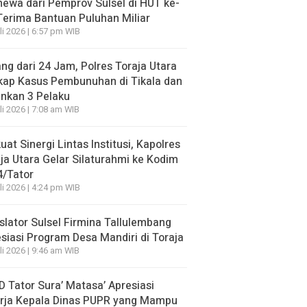
mewa dari Pemprov Sulsel di HUT ke-
Terima Bantuan Puluhan Miliar
li 2026 | 6:57 pm WIB
ng dari 24 Jam, Polres Toraja Utara
kap Kasus Pembunuhan di Tikala dan
nkan 3 Pelaku
li 2026 | 7:08 am WIB
uat Sinergi Lintas Institusi, Kapolres
ja Utara Gelar Silaturahmi ke Kodim
4/Tator
li 2026 | 4:24 pm WIB
slator Sulsel Firmina Tallulembang
siasi Program Desa Mandiri di Toraja
li 2026 | 9:46 am WIB
 Tator Sura’ Matasa’ Apresiasi
erja Kepala Dinas PUPR yang Mampu