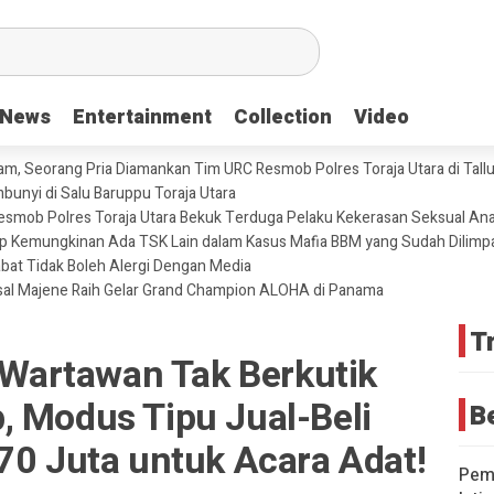
News
News
Entertainment
Entertainment
Collection
Collection
Video
Video
m, Seorang Pria Diamankan Tim URC Resmob Polres Toraja Utara di Tallun
unyi di Salu Baruppu Toraja Utara
 Resmob Polres Toraja Utara Bekuk Terduga Pelaku Kekerasan Seksual An
tup Kemungkinan Ada TSK Lain dalam Kasus Mafia BBM yang Sudah Dilimp
abat Tidak Boleh Alergi Dengan Media
sal Majene Raih Gelar Grand Champion ALOHA di Panama
T
artawan Tak Berkutik
, Modus Tipu Jual-Beli
B
70 Juta untuk Acara Adat!
Pemd