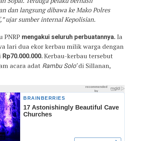
ah Sopai. Terduga pelaku berhasil
an dan langsung dibawa ke Mako Polres
” ujar sumber internal Kepolisian.
ku PNRP
mengakui seluruh perbuatannya
. Ia
lari dua ekor kerbau milik warga dengan
i
Rp70.000.000
. Kerbau-kerbau tersebut
lam acara adat
Rambu Solo’
di Sillanan,