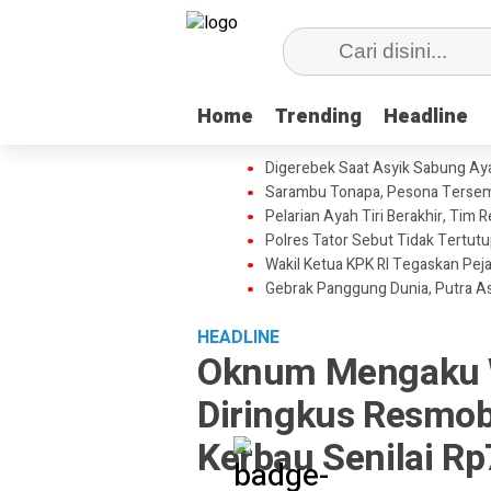
Home
Home
Trending
Trending
Headline
Headline
Digerebek Saat Asyik Sabung Aya
Sarambu Tonapa, Pesona Tersemb
Pelarian Ayah Tiri Berakhir, Tim
Polres Tator Sebut Tidak Tertu
Wakil Ketua KPK RI Tegaskan Pej
Gebrak Panggung Dunia, Putra A
HEADLINE
Oknum Mengaku W
Diringkus Resmob
Kerbau Senilai Rp