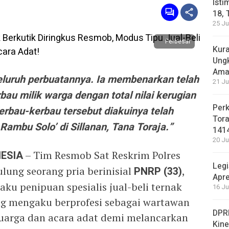
Isti
18, 
25 Ju
Perbesar
Kura
Ung
Ama
luruh perbuatannya. Ia membenarkan telah
21 Ju
au milik warga dengan total nilai kerugian
Perk
rbau-kerbau tersebut diakuinya telah
Tora
Rambu Solo’ di Sillanan, Tana Toraja.”
141
20 Ju
ESIA
– Tim Resmob Sat Reskrim Polres
Legi
lung seorang pria berinisial
PNRP (33)
,
Apre
aku penipuan spesialis jual-beli ternak
16 Ju
ang mengaku berprofesi sebagai wartawan
DPRD
luarga dan acara adat demi melancarkan
Kin