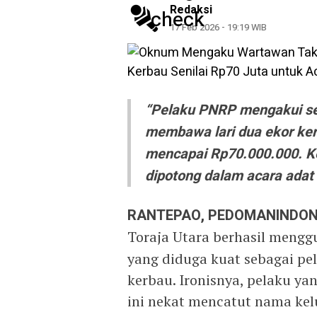
Redaksi
17 Feb 2026 - 19:19 WIB
“Pelaku PNRP mengakui se
membawa lari dua ekor kerb
mencapai Rp70.000.000. Ke
dipotong dalam acara adat 
RANTEPAO, PEDOMANINDON
Toraja Utara berhasil menggu
yang diduga kuat sebagai pel
kerbau. Ironisnya, pelaku y
ini nekat mencatut nama ke