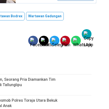
tawan Bodrex
Wartawan Gadungan
m, Seorang Pria Diamankan Tim
Tallunglipu ​
Resmob Polres Toraja Utara Bekuk
l Anak