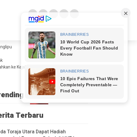
glipu ​
ak
ahkan ke Kejaksaan
rending
erita Terbaru
a Toraja Utara Dapat Hadiah