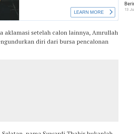
Beri
13 Ju
ra aklamasi setelah calon lainnya, Amrullah
ngundurkan diri dari bursa pencalonan
si Selatan, nama Suwardi Thahir bukanlah