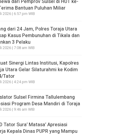
mewa dari Pemprov Sulsel di HUT ke-
Terima Bantuan Puluhan Miliar
li 2026 | 6:57 pm WIB
ng dari 24 Jam, Polres Toraja Utara
kap Kasus Pembunuhan di Tikala dan
nkan 3 Pelaku
li 2026 | 7:08 am WIB
uat Sinergi Lintas Institusi, Kapolres
ja Utara Gelar Silaturahmi ke Kodim
4/Tator
li 2026 | 4:24 pm WIB
slator Sulsel Firmina Tallulembang
siasi Program Desa Mandiri di Toraja
li 2026 | 9:46 am WIB
 Tator Sura’ Matasa’ Apresiasi
erja Kepala Dinas PUPR yang Mampu