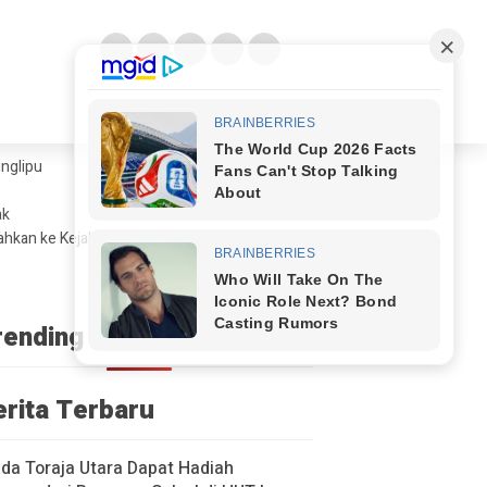
glipu ​
ak
ahkan ke Kejaksaan
rending
erita Terbaru
a Toraja Utara Dapat Hadiah