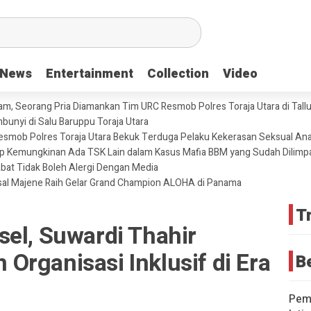
News
News
Entertainment
Entertainment
Collection
Collection
Video
Video
m, Seorang Pria Diamankan Tim URC Resmob Polres Toraja Utara di Tallun
unyi di Salu Baruppu Toraja Utara
 Resmob Polres Toraja Utara Bekuk Terduga Pelaku Kekerasan Seksual An
tup Kemungkinan Ada TSK Lain dalam Kasus Mafia BBM yang Sudah Dilimp
abat Tidak Boleh Alergi Dengan Media
sal Majene Raih Gelar Grand Champion ALOHA di Panama
T
el, Suwardi Thahir
rganisasi Inklusif di Era
B
Pemd