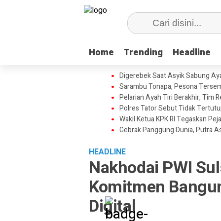
Home
Home
Trending
Trending
Headline
Headline
Digerebek Saat Asyik Sabung Aya
Sarambu Tonapa, Pesona Tersemb
Pelarian Ayah Tiri Berakhir, Tim
Polres Tator Sebut Tidak Tertu
Wakil Ketua KPK RI Tegaskan Pej
Gebrak Panggung Dunia, Putra A
HEADLINE
Nakhodai PWI Suls
Komitmen Bangun O
Digital