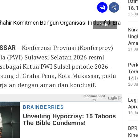
Isti
18, 
25 Ju
Perbesar
Kura
Ung
Ama
ASSAR
– Konferensi Provinsi (Konferprov)
21 Ju
a (PWI) Sulawesi Selatan 2026 resmi
Perk
ebagai Ketua PWI Sulsel periode 2026–
Tora
gsung di Graha Pena, Kota Makassar, pada
141
erjalan dengan aman dan kondusif.
20 Ju
Legi
Apre
16 Ju
DPRD
Kin