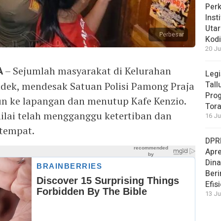
Perk
Inst
Utar
Perbesar
Kod
20 Ju
A
– Sejumlah masyarakat di Kelurahan
Legi
Tall
ek, mendesak Satuan Polisi Pamong Praja
Prog
run ke lapangan dan menutup Kafe Kenzio.
Tora
nilai telah mengganggu ketertiban dan
16 Ju
tempat.
DPRD
Apre
Din
Beri
Efis
13 Ju