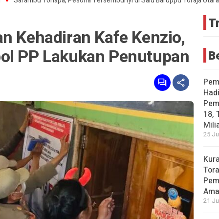
mbu Tonapa, Pesona Tersembunyi di Salu Baruppu Toraja Utara
Pelar
T
an Kehadiran Kafe Kenzio,
pol PP Lakukan Penutupan
B
Pemd
Hadi
Pemp
18, 
Mili
25 Ju
Kura
Tora
Pemb
Ama
21 Ju