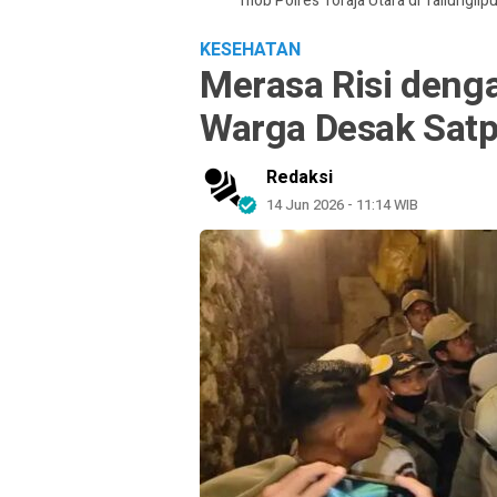
 Diamankan Tim URC Resmob Polres Toraja Utara di Tallunglipu ​
Sara
KESEHATAN
Merasa Risi deng
Warga Desak Sat
Redaksi
14 Jun 2026 - 11:14 WIB