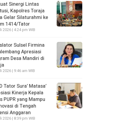
uat Sinergi Lintas
itusi, Kapolres Toraja
a Gelar Silaturahmi ke
im 1414/Tator
li 2026 | 4:24 pm WIB
slator Sulsel Firmina
ulembang Apresiasi
ram Desa Mandiri di
ja
li 2026 | 9:46 am WIB
 Tator Sura’ Matasa’
siasi Kinerja Kepala
as PUPR yang Mampu
novasi di Tengah
iensi Anggaran
li 2026 | 8:39 pm WIB