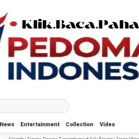
News
News
Entertainment
Entertainment
Collection
Collection
Video
Video