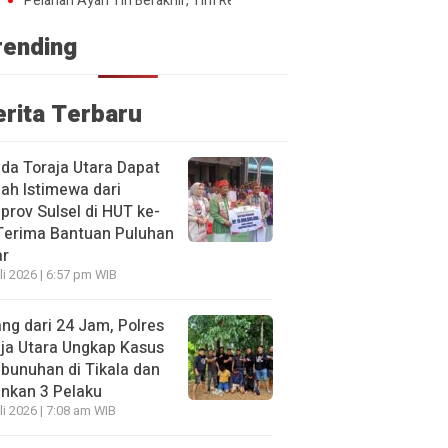
ian Ayah Tiri Berakhir, Tim Resmob Polres Toraja Utara Bekuk Terduga 
rending
erita Terbaru
a Toraja Utara Dapat
ah Istimewa dari
rov Sulsel di HUT ke-
Terima Bantuan Puluhan
ar
li 2026 | 6:57 pm WIB
ng dari 24 Jam, Polres
ja Utara Ungkap Kasus
unuhan di Tikala dan
nkan 3 Pelaku
li 2026 | 7:08 am WIB