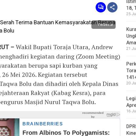
Isti
18, 
25 Ju
Perbesar
Kura
Ung
Ama
RUT –
Wakil Bupati Toraja Utara, Andrew
21 Ju
 menghadiri kegiatan daring (Zoom Meeting)
Perk
yarakatan berupa sapi kurban yang
Tora
 26 Mei 2026. Kegiatan tersebut
141
Taqwa Bolu dan dihadiri oleh Kepala Dinas
20 Ju
ejahteraan Rakyat (Kabag Kesra), para
Legi
 pengurus Masjid Nurul Taqwa Bolu.
Apre
16 Ju
DPRD
Kin