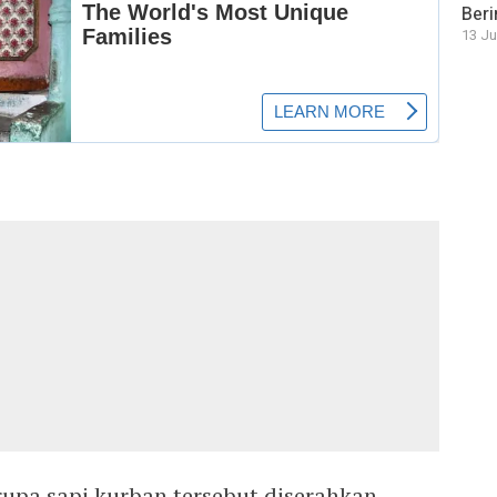
Beri
13 Ju
upa sapi kurban tersebut diserahkan