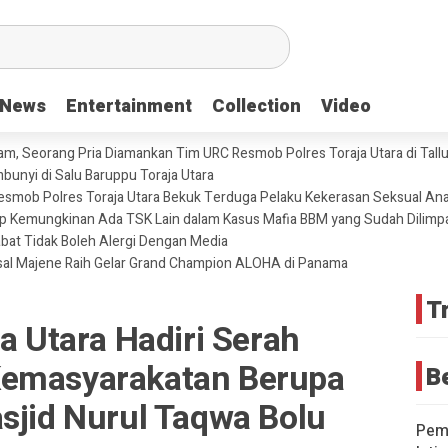
News
News
Entertainment
Entertainment
Collection
Collection
Video
Video
m, Seorang Pria Diamankan Tim URC Resmob Polres Toraja Utara di Tallun
unyi di Salu Baruppu Toraja Utara
 Resmob Polres Toraja Utara Bekuk Terduga Pelaku Kekerasan Seksual An
tup Kemungkinan Ada TSK Lain dalam Kasus Mafia BBM yang Sudah Dilimp
abat Tidak Boleh Alergi Dengan Media
sal Majene Raih Gelar Grand Champion ALOHA di Panama
T
ja Utara Hadiri Serah
Kemasyarakatan Berupa
B
sjid Nurul Taqwa Bolu
Pemd