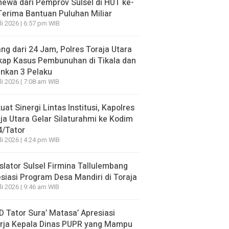
mewa dari Pemprov Sulsel di HUT ke-
Terima Bantuan Puluhan Miliar
li 2026 | 6:57 pm WIB
ng dari 24 Jam, Polres Toraja Utara
kap Kasus Pembunuhan di Tikala dan
nkan 3 Pelaku
li 2026 | 7:08 am WIB
uat Sinergi Lintas Institusi, Kapolres
ja Utara Gelar Silaturahmi ke Kodim
4/Tator
li 2026 | 4:24 pm WIB
slator Sulsel Firmina Tallulembang
siasi Program Desa Mandiri di Toraja
li 2026 | 9:46 am WIB
 Tator Sura’ Matasa’ Apresiasi
erja Kepala Dinas PUPR yang Mampu