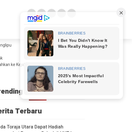
glipu ​
ak
ahkan ke Kejaksaan
rending
erita Terbaru
a Toraja Utara Dapat Hadiah