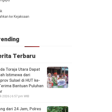
glipu ​
ak
ahkan ke Kejaksaan
rending
erita Terbaru
a Toraja Utara Dapat
ah Istimewa dari
rov Sulsel di HUT ke-
Terima Bantuan Puluhan
ar
li 2026 | 6:57 pm WIB
ng dari 24 Jam, Polres