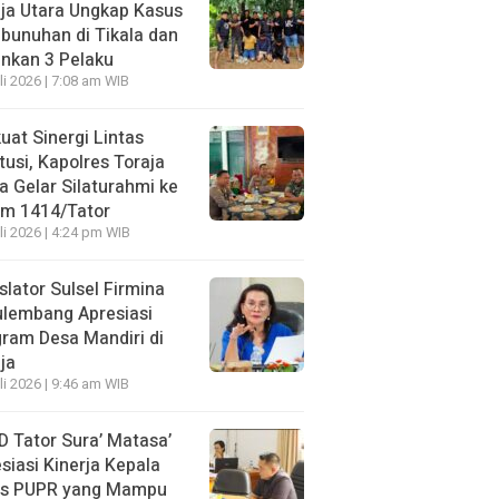
ja Utara Ungkap Kasus
unuhan di Tikala dan
nkan 3 Pelaku
li 2026 | 7:08 am WIB
uat Sinergi Lintas
itusi, Kapolres Toraja
a Gelar Silaturahmi ke
im 1414/Tator
li 2026 | 4:24 pm WIB
slator Sulsel Firmina
ulembang Apresiasi
ram Desa Mandiri di
ja
li 2026 | 9:46 am WIB
 Tator Sura’ Matasa’
siasi Kinerja Kepala
as PUPR yang Mampu