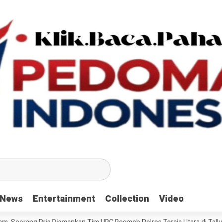
News
News
Entertainment
Entertainment
Collection
Collection
Video
Video