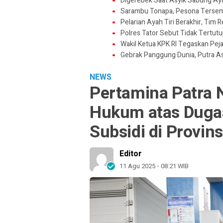
Digerebek Saat Asyik Sabung Aya
Sarambu Tonapa, Pesona Tersemb
Pelarian Ayah Tiri Berakhir, Tim
Polres Tator Sebut Tidak Tertu
Wakil Ketua KPK RI Tegaskan Pej
Gebrak Panggung Dunia, Putra A
NEWS
Pertamina Patra
Hukum atas Duga
Subsidi di Provin
Editor
11 Agu 2025 - 08:21 WIB