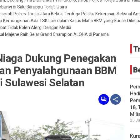
m, Seorang Pria Diamankan Tim URC Resmob Polres Toraja Utara di Tallun
unyi di Salu Baruppu Toraja Utara
 Resmob Polres Toraja Utara Bekuk Terduga Pelaku Kekerasan Seksual An
tup Kemungkinan Ada TSK Lain dalam Kasus Mafia BBM yang Sudah Dilimp
abat Tidak Boleh Alergi Dengan Media
sal Majene Raih Gelar Grand Champion ALOHA di Panama
T
 Niaga Dukung Penegakan
an Penyalahgunaan BBM
B
si Sulawesi Selatan
Pemd
Hadi
Pemp
18, 
Mili
25 Ju
Kura