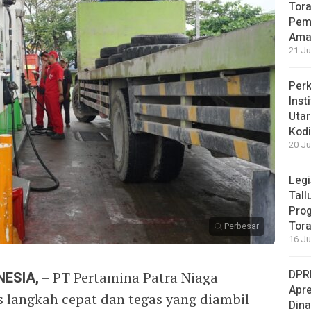
Tora
Pemb
Ama
21 Ju
Perk
Inst
Utar
Kod
20 Ju
Legi
Tall
Prog
Tora
Perbesar
16 Ju
DPRD
ESIA,
– PT Pertamina Patra Niaga
Apre
 langkah cepat dan tegas yang diambil
Din