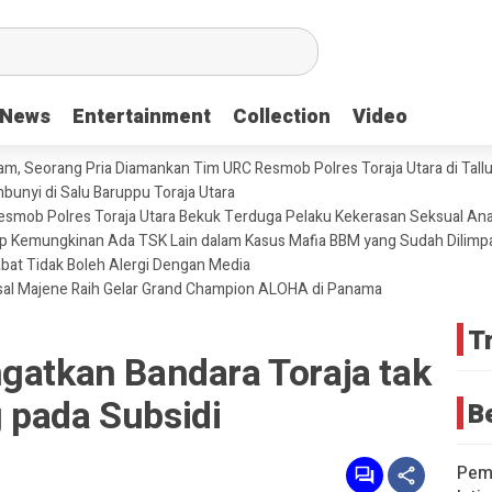
News
News
Entertainment
Entertainment
Collection
Collection
Video
Video
m, Seorang Pria Diamankan Tim URC Resmob Polres Toraja Utara di Tallun
unyi di Salu Baruppu Toraja Utara
 Resmob Polres Toraja Utara Bekuk Terduga Pelaku Kekerasan Seksual An
tup Kemungkinan Ada TSK Lain dalam Kasus Mafia BBM yang Sudah Dilimp
abat Tidak Boleh Alergi Dengan Media
sal Majene Raih Gelar Grand Champion ALOHA di Panama
T
gatkan Bandara Toraja tak
 pada Subsidi
B
Pemd