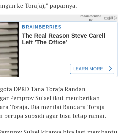
ngan ke Toraja),” paparnya.
ggota DPRD Tana Toraja Randan
ar Pemprov Sulsel ikut memberikan
ra Toraja. Dia menilai Bandara Toraja
 berupa subsidi agar bisa tetap ramai.
 Pemprov Sulsel kiranya bisa lagi membantu