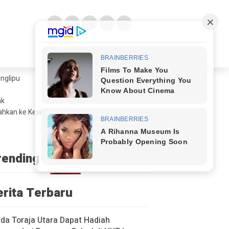
glipu ​
ak
ahkan ke Kejaksaan
rending
erita Terbaru
a Toraja Utara Dapat Hadiah