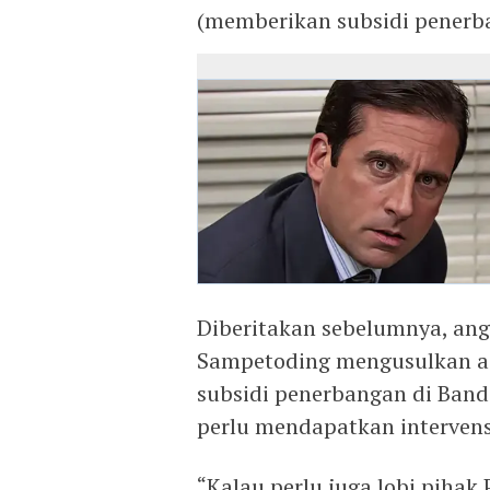
(memberikan subsidi penerba
Diberitakan sebelumnya, an
Sampetoding mengusulkan ag
subsidi penerbangan di Banda
perlu mendapatkan intervensi
“Kalau perlu juga lobi pihak