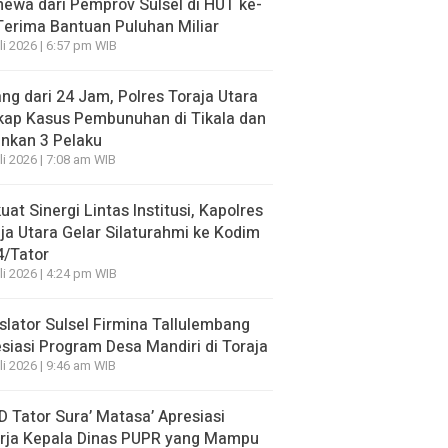
mewa dari Pemprov Sulsel di HUT ke-
Terima Bantuan Puluhan Miliar
li 2026 | 6:57 pm WIB
ng dari 24 Jam, Polres Toraja Utara
kap Kasus Pembunuhan di Tikala dan
nkan 3 Pelaku
li 2026 | 7:08 am WIB
uat Sinergi Lintas Institusi, Kapolres
ja Utara Gelar Silaturahmi ke Kodim
4/Tator
li 2026 | 4:24 pm WIB
slator Sulsel Firmina Tallulembang
siasi Program Desa Mandiri di Toraja
li 2026 | 9:46 am WIB
 Tator Sura’ Matasa’ Apresiasi
erja Kepala Dinas PUPR yang Mampu