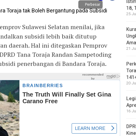
Isti
Perbesar
18, 
25 Ju
emprov Sulawesi Selatan menilai, jika
Kura
dalkan subsidi lebih baik ditutup
Ung
Ama
n daerah. Hal ini ditegaskan Pemprov
21 Ju
 DPRD Tana Toraja Randan Sampetoding
bsidi penerbangan di Bandara Toraja.
Perk
Tora
141
20 Ju
Legi
Apre
16 Ju
DPRD
Kin