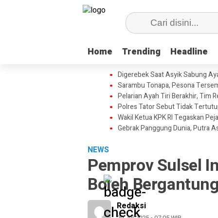
Home
Home
Trending
Trending
Headline
Headline
Digerebek Saat Asyik Sabung Aya
Sarambu Tonapa, Pesona Tersemb
Pelarian Ayah Tiri Berakhir, Tim
Polres Tator Sebut Tidak Tertu
Wakil Ketua KPK RI Tegaskan Pej
Gebrak Panggung Dunia, Putra A
NEWS
Pemprov Sulsel In
Boleh Bergantung
Redaksi
29 Jul 2025 - 07:05 WIB