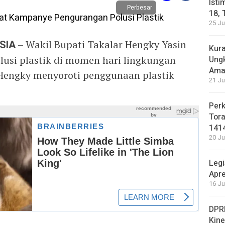
Isti
Perbesar
18, 
25 Ju
SIA
– Wakil Bupati Takalar Hengky Yasin
Kura
usi plastik di momen hari lingkungan
Ung
Ama
Hengky menyoroti penggunaan plastik
21 Ju
Perk
Tora
141
20 Ju
Legi
Apre
16 Ju
DPRD
Kin