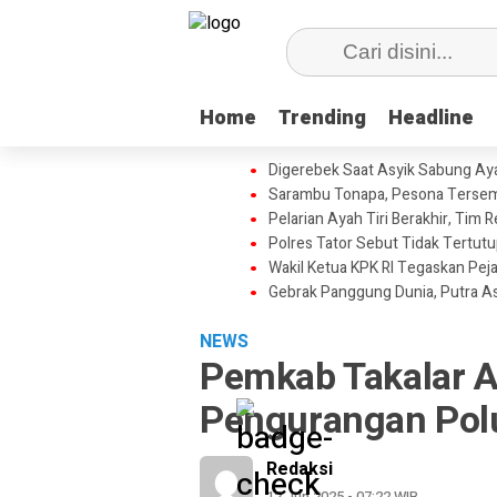
Home
Home
Trending
Trending
Headline
Headline
Digerebek Saat Asyik Sabung Aya
Sarambu Tonapa, Pesona Tersemb
Pelarian Ayah Tiri Berakhir, Tim
Polres Tator Sebut Tidak Tertu
Wakil Ketua KPK RI Tegaskan Pej
Gebrak Panggung Dunia, Putra A
NEWS
Pemkab Takalar 
Pengurangan Polu
Redaksi
12 Jun 2025 - 07:22 WIB