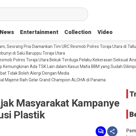
News
News
Entertainment
Entertainment
Collection
Collection
Video
Video
m, Seorang Pria Diamankan Tim URC Resmob Polres Toraja Utara di Tallun
unyi di Salu Baruppu Toraja Utara
 Resmob Polres Toraja Utara Bekuk Terduga Pelaku Kekerasan Seksual An
tup Kemungkinan Ada TSK Lain dalam Kasus Mafia BBM yang Sudah Dilimp
abat Tidak Boleh Alergi Dengan Media
sal Majene Raih Gelar Grand Champion ALOHA di Panama
T
Ajak Masyarakat Kampanye
si Plastik
B
Pemd