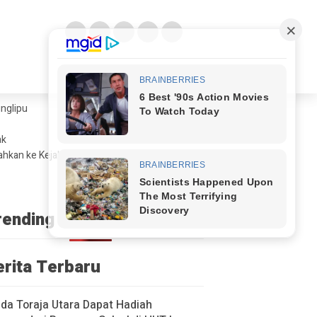
glipu ​
ak
ahkan ke Kejaksaan
rending
erita Terbaru
a Toraja Utara Dapat Hadiah