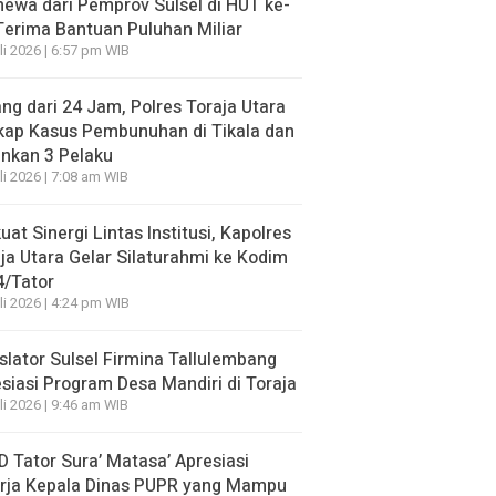
mewa dari Pemprov Sulsel di HUT ke-
Terima Bantuan Puluhan Miliar
li 2026 | 6:57 pm WIB
ng dari 24 Jam, Polres Toraja Utara
kap Kasus Pembunuhan di Tikala dan
nkan 3 Pelaku
li 2026 | 7:08 am WIB
uat Sinergi Lintas Institusi, Kapolres
ja Utara Gelar Silaturahmi ke Kodim
4/Tator
li 2026 | 4:24 pm WIB
slator Sulsel Firmina Tallulembang
siasi Program Desa Mandiri di Toraja
li 2026 | 9:46 am WIB
 Tator Sura’ Matasa’ Apresiasi
erja Kepala Dinas PUPR yang Mampu