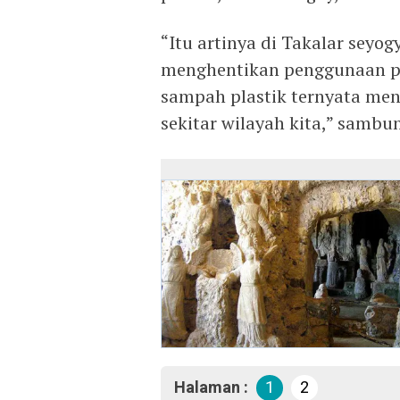
“Itu artinya di Takalar seyo
menghentikan penggunaan pla
sampah plastik ternyata me
sekitar wilayah kita,” sambu
Halaman :
1
2