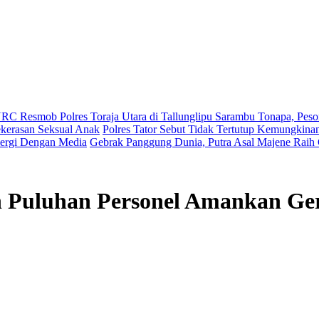
 Resmob Polres Toraja Utara di Tallunglipu ​
Sarambu Tonapa, Peson
ekerasan Seksual Anak
Polres Tator Sebut Tidak Tertutup Kemungki
lergi Dengan Media
Gebrak Panggung Dunia, Putra Asal Majene Rai
n Puluhan Personel Amankan Ge