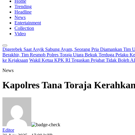
Home
Trending
Headline
News
Entertainment
Collection
Video
Digerebek Saat Asyik Sabung Ayam, Seorang Pria Diamankan Tim URC
Berakhir, Tim Resmob Polres Toraja Utara Bekuk Terduga Pelaku K
ke Kejaksaan
Wakil Ketua KPK RI Tegaskan Pejabat Tidak Boleh A
News
Kapolres Tana Toraja Kerahka
Editor