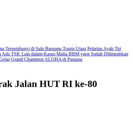
a Tersembunyi di Salu Baruppu Toraja Utara
Pelarian Ayah Tiri
nan Ada TSK Lain dalam Kasus Mafia BBM yang Sudah Dilimpahkan
h Gelar Grand Champion ALOHA di Panama
rak Jalan HUT RI ke-80