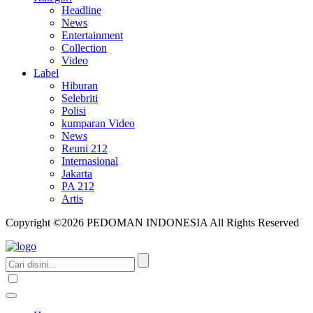
Headline
News
Entertainment
Collection
Video
Label
Hiburan
Selebriti
Polisi
kumparan Video
News
Reuni 212
Internasional
Jakarta
PA 212
Artis
Copyright ©2026 PEDOMAN INDONESIA All Rights Reserved