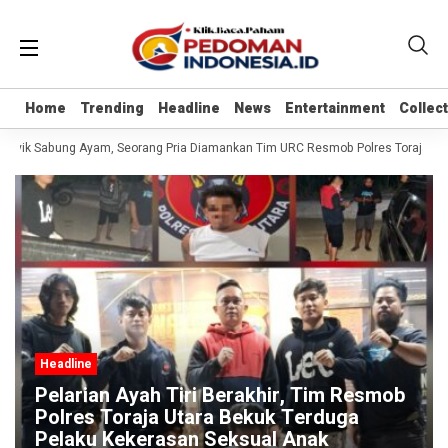
Home
Home
Trending
Trending
Headline
Headline
News
News
Entertainment
Entertainment
Collec
Collec
Asyik Sabung Ayam, Seorang Pria Diamankan Tim URC Resmob Polres Toraja Utara 
Headline
Pelarian Ayah Tiri Berakhir, Tim Resmob
Polres Toraja Utara Bekuk Terduga
Pelaku Kekerasan Seksual Anak