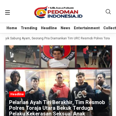
Home
Home
Trending
Trending
Headline
Headline
News
News
Entertainment
Entertainment
Collec
Collec
 Asyik Sabung Ayam, Seorang Pria Diamankan Tim URC Resmob Polres Toraja Utara
Headline
Pelarian Ayah Tiri Berakhir, Tim Resmob
Polres Toraja Utara Bekuk Terduga
Pelaku Kekerasan Seksual Anak