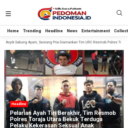
Home
Home
Trending
Trending
Headline
Headline
News
News
Entertainment
Entertainment
Collec
Collec
at Asyik Sabung Ayam, Seorang Pria Diamankan Tim URC Resmob Polres Toraja Uta
Headline
Pelarian Ayah Tiri Berakhir, Tim Resmob
Polres Toraja Utara Bekuk Terduga
Pelaku Kekerasan Seksual Anak