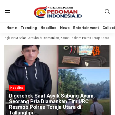
Home
Home
Trending
Trending
Headline
Headline
News
News
Entertainment
Entertainment
Collec
Collec
l Tangki BBM Solar Bersubsidi Diamankan, Kasat Reskrim Polres Toraja Utara: P
Headline
Digerebek Saat Asyik Sabung Ayam,
Seorang Pria Diamankan Tim URC
Resmob Polres Toraja Utara di
Tallunglipu ​