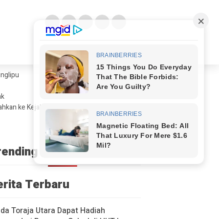
glipu ​
ak
ahkan ke Kejaksaan
rending
erita Terbaru
a Toraja Utara Dapat Hadiah