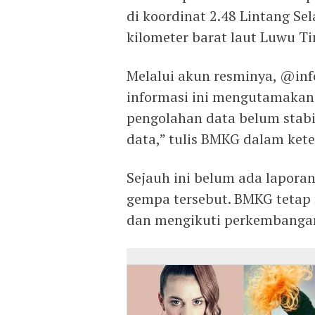
di koordinat 2.48 Lintang Se
kilometer barat laut Luwu T
Melalui akun resminya, @i
informasi ini mengutamakan
pengolahan data belum stabi
data,” tulis BMKG dalam ket
Sejauh ini belum ada lapora
gempa tersebut. BMKG tetap
dan mengikuti perkembangan