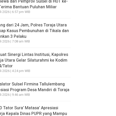
mewa dari Pemprov Sulsel di HUT ke-
Terima Bantuan Puluhan Miliar
li 2026 | 6:57 pm WIB
ng dari 24 Jam, Polres Toraja Utara
kap Kasus Pembunuhan di Tikala dan
nkan 3 Pelaku
li 2026 | 7:08 am WIB
uat Sinergi Lintas Institusi, Kapolres
ja Utara Gelar Silaturahmi ke Kodim
4/Tator
li 2026 | 4:24 pm WIB
slator Sulsel Firmina Tallulembang
siasi Program Desa Mandiri di Toraja
li 2026 | 9:46 am WIB
 Tator Sura’ Matasa’ Apresiasi
erja Kepala Dinas PUPR yang Mampu