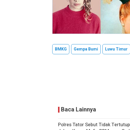
BMKG
Gempa Bumi
Luwu Timur
Baca Lainnya
Polres Tator Sebut Tidak Tertut