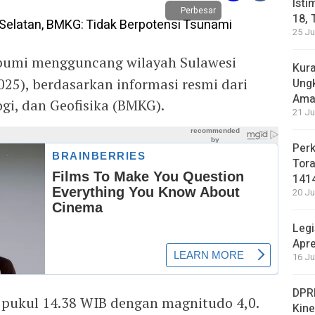
Isti
Perbesar
18, 
25 Ju
bumi mengguncang wilayah Sulawesi
Kura
25), berdasarkan informasi resmi dari
Ung
Ama
gi, dan Geofisika (BMKG).
21 Ju
Perk
Tora
141
20 Ju
Legi
Apre
16 Ju
DPRD
 pukul 14.38 WIB dengan magnitudo 4,0.
Kin