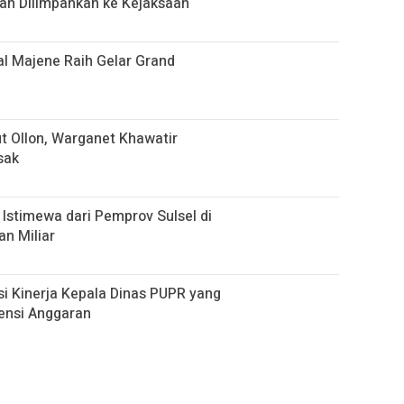
ah Dilimpahkan ke Kejaksaan
al Majene Raih Gelar Grand
 Ollon, Warganet Khawatir
sak
Istimewa dari Pemprov Sulsel di
n Miliar
si Kinerja Kepala Dinas PUPR yang
iensi Anggaran