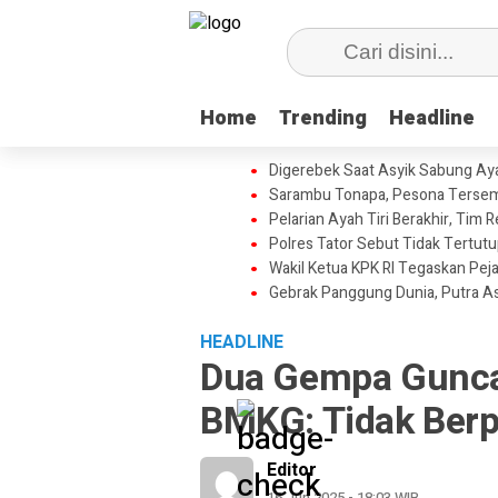
Home
Home
Trending
Trending
Headline
Headline
Digerebek Saat Asyik Sabung Aya
Sarambu Tonapa, Pesona Tersemb
Pelarian Ayah Tiri Berakhir, Tim
Polres Tator Sebut Tidak Tertu
Wakil Ketua KPK RI Tegaskan Pej
Gebrak Panggung Dunia, Putra A
HEADLINE
Dua Gempa Gunca
BMKG: Tidak Berp
Editor
16 Jun 2025 - 18:03 WIB