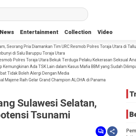
News
News
Entertainment
Entertainment
Collection
Collection
Video
Video
m, Seorang Pria Diamankan Tim URC Resmob Polres Toraja Utara di Tallun
unyi di Salu Baruppu Toraja Utara
 Resmob Polres Toraja Utara Bekuk Terduga Pelaku Kekerasan Seksual An
tup Kemungkinan Ada TSK Lain dalam Kasus Mafia BBM yang Sudah Dilimp
abat Tidak Boleh Alergi Dengan Media
sal Majene Raih Gelar Grand Champion ALOHA di Panama
T
ng Sulawesi Selatan,
otensi Tsunami
B
Pemd