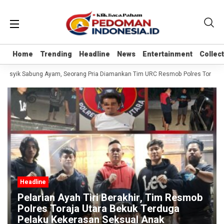
Home
Home
Trending
Trending
Headline
Headline
News
News
Entertainment
Entertainment
Collec
Collec
t Asyik Sabung Ayam, Seorang Pria Diamankan Tim URC Resmob Polres Toraja Utara
Headline
Pelarian Ayah Tiri Berakhir, Tim Resmob
Polres Toraja Utara Bekuk Terduga
Pelaku Kekerasan Seksual Anak