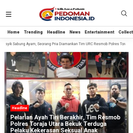
Home
Home
Trending
Trending
Headline
Headline
News
News
Entertainment
Entertainment
Collec
Collec
 Asyik Sabung Ayam, Seorang Pria Diamankan Tim URC Resmob Polres Toraja Utara
Headline
Pelarian Ayah Tiri Berakhir, Tim Resmob
Polres Toraja Utara Bekuk Terduga
Pelaku Kekerasan Seksual Anak