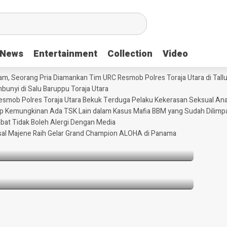
News
News
Entertainment
Entertainment
Collection
Collection
Video
Video
m, Seorang Pria Diamankan Tim URC Resmob Polres Toraja Utara di Tallun
unyi di Salu Baruppu Toraja Utara
 Resmob Polres Toraja Utara Bekuk Terduga Pelaku Kekerasan Seksual An
 Ayam, Seorang Pria Diamankan Tim URC
tup Kemungkinan Ada TSK Lain dalam Kasus Mafia BBM yang Sudah Dilimp
Tallunglipu ​
abat Tidak Boleh Alergi Dengan Media
sal Majene Raih Gelar Grand Champion ALOHA di Panama
rtutup Kemungkinan Ada TSK Lain dalam
Dilimpahkan ke Kejaksaan