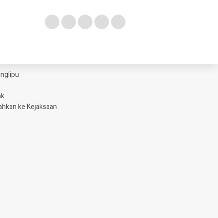
glipu ​
ak
ahkan ke Kejaksaan