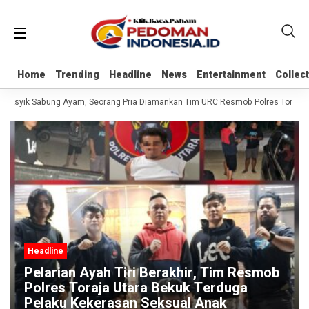
Home
Home
Trending
Trending
Headline
Headline
News
News
Entertainment
Entertainment
Collec
Collec
t Asyik Sabung Ayam, Seorang Pria Diamankan Tim URC Resmob Polres Toraja Utar
Headline
Pelarian Ayah Tiri Berakhir, Tim Resmob
Polres Toraja Utara Bekuk Terduga
Pelaku Kekerasan Seksual Anak