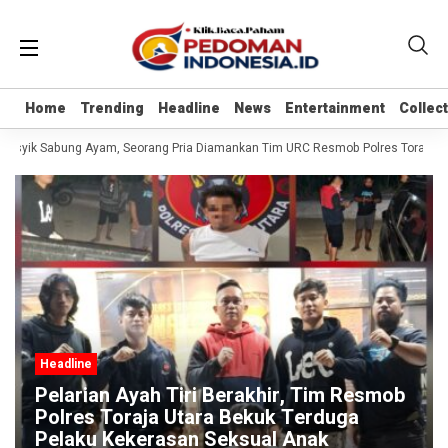
Home
Home
Trending
Trending
Headline
Headline
News
News
Entertainment
Entertainment
Collec
Collec
 Asyik Sabung Ayam, Seorang Pria Diamankan Tim URC Resmob Polres Toraja Utara
Headline
Pelarian Ayah Tiri Berakhir, Tim Resmob
Polres Toraja Utara Bekuk Terduga
Pelaku Kekerasan Seksual Anak