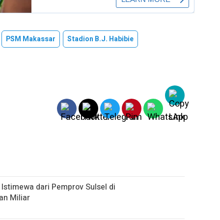
PSM Makassar
Stadion B.J. Habibie
Istimewa dari Pemprov Sulsel di
n Miliar