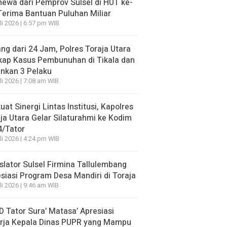
mewa dari Pemprov Sulsel di HUT ke-
Terima Bantuan Puluhan Miliar
li 2026 | 6:57 pm WIB
ng dari 24 Jam, Polres Toraja Utara
kap Kasus Pembunuhan di Tikala dan
nkan 3 Pelaku
li 2026 | 7:08 am WIB
uat Sinergi Lintas Institusi, Kapolres
ja Utara Gelar Silaturahmi ke Kodim
4/Tator
li 2026 | 4:24 pm WIB
slator Sulsel Firmina Tallulembang
siasi Program Desa Mandiri di Toraja
li 2026 | 9:46 am WIB
 Tator Sura’ Matasa’ Apresiasi
erja Kepala Dinas PUPR yang Mampu