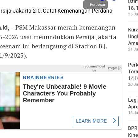
Isti
Perbesar
18, 
25 Ju
.Id,
– PSM Makassar meraih kemenangan
Kura
5-2026 usai menundukkan Persija Jakarta
Ung
Ama
keenam ini berlangsung di Stadion B.J.
21 Ju
1/9/2025).
Perk
Tora
141
20 Ju
Legi
Apre
16 Ju
DPRD
Kin