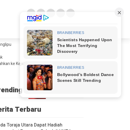
glipu ​
ak
ahkan ke Kejaksaan
rending
erita Terbaru
a Toraja Utara Dapat Hadiah