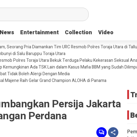
News
News
Entertainment
Entertainment
Collection
Collection
Video
Video
m, Seorang Pria Diamankan Tim URC Resmob Polres Toraja Utara di Tallun
unyi di Salu Baruppu Toraja Utara
 Resmob Polres Toraja Utara Bekuk Terduga Pelaku Kekerasan Seksual An
tup Kemungkinan Ada TSK Lain dalam Kasus Mafia BBM yang Sudah Dilimp
abat Tidak Boleh Alergi Dengan Media
sal Majene Raih Gelar Grand Champion ALOHA di Panama
T
mbangkan Persija Jakarta
nangan Perdana
B
Pemd