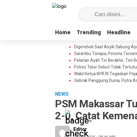
Home
Home
Trending
Trending
Headline
Headline
Digerebek Saat Asyik Sabung Aya
Sarambu Tonapa, Pesona Tersemb
Pelarian Ayah Tiri Berakhir, Tim
Polres Tator Sebut Tidak Tertu
Wakil Ketua KPK RI Tegaskan Pej
Gebrak Panggung Dunia, Putra A
NEWS
PSM Makassar Tu
2-0, Catat Keme
Editor
22 Sep 2025 - 08:46 WIB