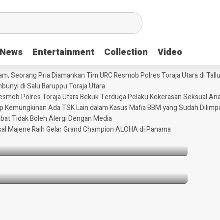
News
News
Entertainment
Entertainment
Collection
Collection
Video
Video
m, Seorang Pria Diamankan Tim URC Resmob Polres Toraja Utara di Tallun
unyi di Salu Baruppu Toraja Utara
 Resmob Polres Toraja Utara Bekuk Terduga Pelaku Kekerasan Seksual An
 Ayam, Seorang Pria Diamankan Tim URC
tup Kemungkinan Ada TSK Lain dalam Kasus Mafia BBM yang Sudah Dilimp
Tallunglipu ​
abat Tidak Boleh Alergi Dengan Media
sal Majene Raih Gelar Grand Champion ALOHA di Panama
rtutup Kemungkinan Ada TSK Lain dalam
Dilimpahkan ke Kejaksaan