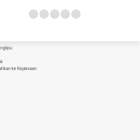
glipu ​
ak
ahkan ke Kejaksaan