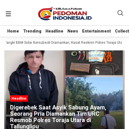
Home
Home
Trending
Trending
Headline
Headline
News
News
Entertainment
Entertainment
Collec
Collec
bil Tangki BBM Solar Bersubsidi Diamankan, Kasat Reskrim Polres Toraja Utara:
Headline
Digerebek Saat Asyik Sabung Ayam,
Seorang Pria Diamankan Tim URC
Resmob Polres Toraja Utara di
Tallunglipu ​