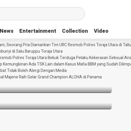
News
News
Entertainment
Entertainment
Collection
Collection
Video
Video
m, Seorang Pria Diamankan Tim URC Resmob Polres Toraja Utara di Tallun
unyi di Salu Baruppu Toraja Utara
 Resmob Polres Toraja Utara Bekuk Terduga Pelaku Kekerasan Seksual An
 Ayam, Seorang Pria Diamankan Tim URC
tup Kemungkinan Ada TSK Lain dalam Kasus Mafia BBM yang Sudah Dilimp
Tallunglipu ​
abat Tidak Boleh Alergi Dengan Media
sal Majene Raih Gelar Grand Champion ALOHA di Panama
rtutup Kemungkinan Ada TSK Lain dalam
Dilimpahkan ke Kejaksaan