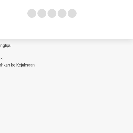
glipu ​
ak
ahkan ke Kejaksaan